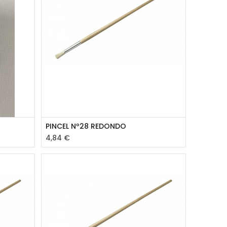
PINCEL Nº28 REDONDO
4,84
€