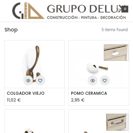
0
Shop
5 items found.
COLGADOR VIEJO
POMO CERAMICA
11,02
€
2,95
€