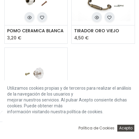
POMO CERAMICA BLANCA
TIRADOR ORO VIEJO
3,20
€
4,50
€
Utilizamos cookies propias y de terceros para realizar el análisis
de la navegación de los usuarios y
mejorar nuestros servicios. Al pulsar Acepto consiente dichas
POMO TRANSPARENTE
cookies. Puede obtener más
2,10
€
información visitando nuestra política de cookies.
Default
0
Política de Cookies
Acepto
Inicio
Búsqueda
Wishlist
Account