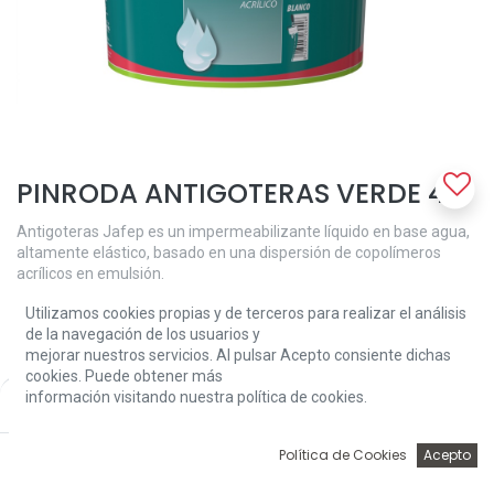
PINRODA ANTIGOTERAS VERDE 4L
Antigoteras Jafep es un impermeabilizante líquido en base agua,
altamente elástico, basado en una dispersión de copolímeros
acrílicos en emulsión.
Utilizamos cookies propias y de terceros para realizar el análisis
Aplicación:
de la navegación de los usuarios y
Como impermeabilizante de paramentos horizontales: terrazas,
mejorar nuestros servicios. Al pulsar Acepto consiente dichas
cubiertas y tejados.
cookies. Puede obtener más
Además debido a su gran flexibilidad, resistencia a la intemperie y
información visitando nuestra política de cookies.
Price:
cohesión interna es de gran utilidad en aplicaciones como:
Add to Cart
32,50
€
-Masilla elástica impermeable: mezclando Antigoteras Jafep con
0
Política de Cookies
Acepto
áridos finos en proporción 1:3
Inicio
Búsqueda
Wishlist
Account
-Evitar la degradación en los aislamientos de espuma rígida de