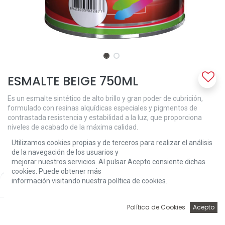
ESMALTE BEIGE 750ML
Es un esmalte sintético de alto brillo y gran poder de cubrición,
formulado con resinas alquídicas especiales y pigmentos de
contrastada resistencia y estabilidad a la luz, que proporciona
niveles de acabado de la máxima calidad.
Utilizamos cookies propias y de terceros para realizar el análisis
Se trata de un producto con la técnica de "altos sólidos" por lo que
de la navegación de los usuarios y
se recomienda aplicar capas finas y respetar los tiempos de
mejorar nuestros servicios. Al pulsar Acepto consiente dichas
secado y repintado con el fin de obtener las mejores y máximas
cookies. Puede obtener más
prestaciones.
información visitando nuestra política de cookies.
Price:
Add to Cart
13,38
€
Aplicación:
Es un esmalte sintético brillante de gran calidad, que cubre las
0
Política de Cookies
Acepto
necesidades del profesional pintor y del ama de casa, siendo muy
Inicio
Búsqueda
Wishlist
Account
adecuado para la decoración y protección de superficies de hierro,