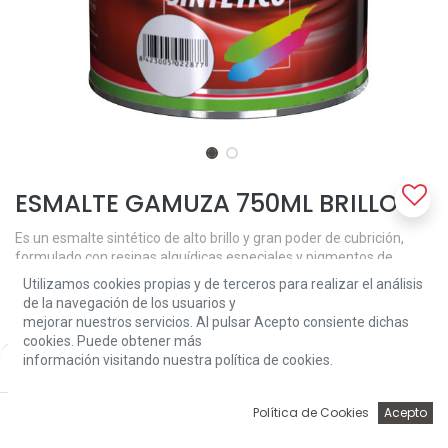
ESMALTE GAMUZA 750ML BRILLO
Es un esmalte sintético de alto brillo y gran poder de cubrición,
formulado con resinas alquídicas especiales y pigmentos de
contrastada resistencia y estabilidad a la luz, que proporciona
Utilizamos cookies propias y de terceros para realizar el análisis
niveles de acabado de la máxima calidad.
de la navegación de los usuarios y
mejorar nuestros servicios. Al pulsar Acepto consiente dichas
Se trata de un producto con la técnica de "altos sólidos" por lo que
cookies. Puede obtener más
se recomienda aplicar capas finas y respetar los tiempos de
información visitando nuestra política de cookies.
Price:
Add to Cart
secado y repintado con el fin de obtener las mejores y máximas
13,38
€
prestaciones.
0
Política de Cookies
Acepto
Aplicación:
Inicio
Búsqueda
Wishlist
Account
Es un esmalte sintético brillante de gran calidad, que cubre las