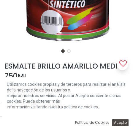
ESMALTE BRILLO AMARILLO MEDIO
750ML
Utilizamos cookies propias y de terceros para realizar el análisis
Es un esmalte sintético de alto brillo y gran poder de cubrición,
de la navegación de los usuarios y
formulado con resinas alquídicas especiales y pigmentos de
mejorar nuestros servicios. Al pulsar Acepto consiente dichas
contrastada resistencia y estabilidad a la luz, que proporciona
cookies. Puede obtener más
niveles de acabado de la máxima calidad.
información visitando nuestra política de cookies.
Price:
Add to Cart
15,41
€
Se trata de un producto con la técnica de "altos sólidos" por lo que
se recomienda aplicar capas finas y respetar los tiempos de
0
Política de Cookies
Acepto
secado y repintado con el fin de obtener las mejores y máximas
Inicio
Búsqueda
Wishlist
Account
prestaciones.