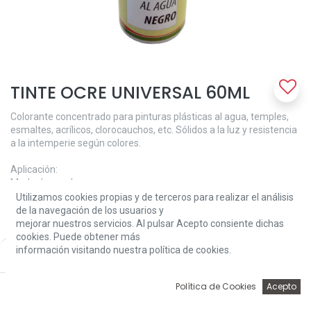
TINTE OCRE UNIVERSAL 60ML
Colorante concentrado para pinturas plásticas al agua, temples,
esmaltes, acrílicos, clorocauchos, etc. Sólidos a la luz y resistencia
a la intemperie según colores.
Aplicación:
Modo de empleo:
Homogeneizar el producto mediante simple agitación, a
Utilizamos cookies propias y de terceros para realizar el análisis
continuación incorporar lentamente a la pintura y agitar mediante
de la navegación de los usuarios y
medios mecánicos o remover, según se indiquen en las
mejorar nuestros servicios. Al pulsar Acepto consiente dichas
características técnicas de la pintura.
cookies. Puede obtener más
En grandes cantidades de producto, añadir el colorante primero a
información visitando nuestra política de cookies.
Price:
Add to Cart
4,88
€
una pequeña proporción de pintura y después verter el resto.
Cantidad máxima recomendada 5%.
0
Política de Cookies
Acepto
Inicio
Búsqueda
Wishlist
Account
Características técnicas: