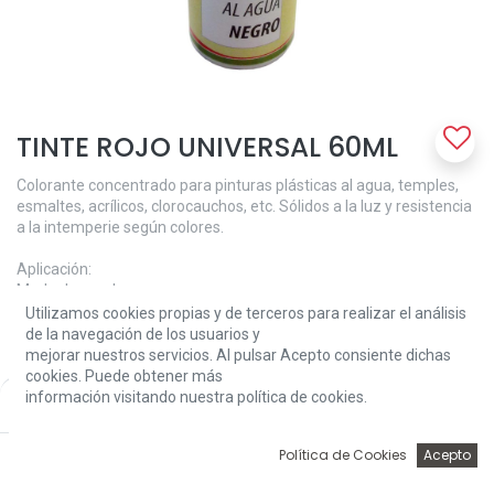
TINTE ROJO UNIVERSAL 60ML
Colorante concentrado para pinturas plásticas al agua, temples,
esmaltes, acrílicos, clorocauchos, etc. Sólidos a la luz y resistencia
a la intemperie según colores.
Aplicación:
Modo de empleo:
Homogeneizar el producto mediante simple agitación, a
Utilizamos cookies propias y de terceros para realizar el análisis
continuación incorporar lentamente a la pintura y agitar mediante
de la navegación de los usuarios y
medios mecánicos o remover, según se indiquen en las
mejorar nuestros servicios. Al pulsar Acepto consiente dichas
características técnicas de la pintura.
cookies. Puede obtener más
En grandes cantidades de producto, añadir el colorante primero a
información visitando nuestra política de cookies.
Price:
Add to Cart
6,61
€
una pequeña proporción de pintura y después verter el resto.
Cantidad máxima recomendada 5%.
0
Política de Cookies
Acepto
Inicio
Búsqueda
Wishlist
Account
Características técnicas: