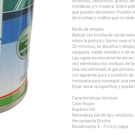
sintéticos, celulósicos, grasos, de
metálicas y/o madera. Sobre plás
que pueden disolverse. Pueden el
de brochas y rodillos que no sea
Modo de empleo:
Aplicar con brocha de cerda nat
sobre la pintura o barniz viejo el
20 minutos), se disuelva o desp
rasqueta, cepillo metálico o de es
Las capas excesivamente secas o
vez eliminados los residuos de la
Una vez eliminado el gel-pintura v
con aguarrás puro o sustituto de 
necesaria para conseguir una per
Dejar secar la superficie y queda l
Características técnicas:
Color Rojizo
Aspecto Gel
Naturaleza Gel de tipo celulósico
Herramienta Brocha
Rendimiento 4 - 7 m2/L/capa