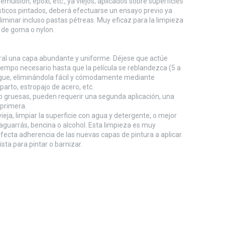
 emulsión, epoxi, etc., ya viejos, aplicados sobre superficies
ticos pintados, deberá efectuarse un ensayo previo ya
iminar incluso pastas pétreas. Muy eficaz para la limpieza
n de goma o nylon.
ural una capa abundante y uniforme. Déjese que actúe
 tiempo necesario hasta que la película se reblandezca (5 a
egue, eliminándola fácil y cómodamente mediante
parto, estropajo de acero, etc.
 gruesas, pueden requerir una segunda aplicación, una
 primera.
ieja, limpiar la superficie con agua y detergente, o mejor
aguarrás, bencina o alcohol. Esta limpieza es muy
fecta adherencia de las nuevas capas de pintura a aplicar.
ista para pintar o barnizar.