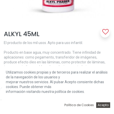
ALKYL 45ML
El producto de los mil usos. Apto para uso infantil.
Producto en base agua, muy concentrado. Tiene infinidad de
aplicaciones: como pegamento, transferidor de imágenes,
produce efecto óleo en las láminas, como protector de láminas,
tapaporos, indispensable en los colegios para trabajar masas,
puzles, etc. Como barniz de terminación, etc.
Utilizamos cookies propias y de terceros para realizar el análisis
Muy Concentrado: Se consigue hacerlo mate o semímate,
de la navegación de los usuarios y
añadiendo al producto agua. Aplicar a pincel o brocha, su color es
mejorar nuestros servicios. Al pulsar Acepto consiente dichas
blanco, queda Transparente una vez seco.
cookies. Puede obtener más
información visitando nuestra política de cookies.
Price:
Add to Cart
4,20
€
4,20
€
0
Política de Cookies
Acepto
Inicio
Búsqueda
Wishlist
Account