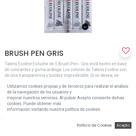
BRUSH PEN GRIS
Talens Ecoline Estuche de 5 Brush Pen - Gris está hecho en base
de colorantes y goma arábiga. Los colores de Talens Ecoline son
de una transparencia y lucidez impredecible. Si se desea, se
puede disminuir la intensidad del color simplemente diluyéndolo
Utilizamos cookies propias y de terceros para realizar el análisis
con agua o con el Brush Pen blender (mezclador para rotulador
de la navegación de los usuarios y
pincel). Para conservar bien los colores, se aconseja guardar las
mejorar nuestros servicios. Al pulsar Acepto consiente dichas
obras en una carpeta. La fórmula concentrada de Talens Ecoline
cookies. Puede obtener más
de los Brush Pen compagina perfectamente con la Ecoline de los
información visitando nuestra política de cookies.
Price:
frascos. Con el Brush Pen blender (mezclador para rotulador
Add to Cart
12,05
€
pincel), puedes mezclar o difuminar los colores así como realizar
deslavados y transiciones de colores. Si se te olvida tapar el Brush
0
Política de Cookies
Acepto
Pen, no hay problema: la punta vuelve a su estado original
Inicio
Búsqueda
Wishlist
Account
humedeciéndola con agua. Contenido: 5 Brush Pens (704-706-