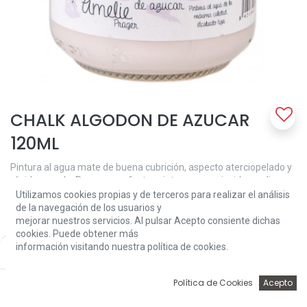
CHALK ALGODON DE AZUCAR
120ML
Pintura al agua mate de buena cubrición, aspecto aterciopelado y
rápido secado. Para crear efectos vintage o envejecidos, aplicar
una mano y después de seco desgastar lijando suavemente hasta
Utilizamos cookies propias y de terceros para realizar el análisis
llegar a las antiguas capas de pintura o madera, y crear el efecto
de la navegación de los usuarios y
deseado. Puedes conseguir el mismo efecto aplicando varias
mejorar nuestros servicios. Al pulsar Acepto consiente dichas
manos de distinto color. Para ﬁnalizar proteger con cera Chalk
cookies. Puede obtener más
Paint.
información visitando nuestra política de cookies.
Price:
Add to Cart
4,26
€
4,26
€
0
Política de Cookies
Acepto
Inicio
Búsqueda
Wishlist
Account