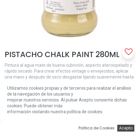
PISTACHO CHALK PAINT 280ML
Pintura al agua mate de buena cubrición, aspecto aterciopelado y
rápido secado. Para crear efectos vintage o envejecidos, aplicar
una mano y después de seco desgastar lijando suavemente hasta
llegar a las antiguas capas de pintura o madera, y crear el efecto
Utilizamos cookies propias y de terceros para realizar el análisis
deseado. Puedes conseguir el mismo efecto aplicando varias
de la navegación de los usuarios y
manos de distinto color. Para ﬁnalizar proteger con cera Chalk
mejorar nuestros servicios. Al pulsar Acepto consiente dichas
Paint.
cookies. Puede obtener más
7,62
€
información visitando nuestra política de cookies.
Price:
Add to Cart
7,62
€
0
Política de Cookies
Acepto
Inicio
Búsqueda
Wishlist
Account