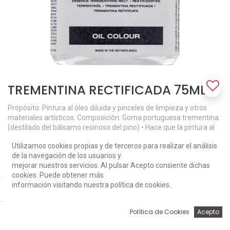
TREMENTINA RECTIFICADA 75ML
Propósito: Pintura al óleo diluida y pinceles de limpieza y otros
materiales artísticos. Composición: Goma portuguesa trementina
(destilado del bálsamo resinoso del pino) • Hace que la pintura al
óleo sea más delgada (usar en capas inferiores) • Permite que el
Utilizamos cookies propias y de terceros para realizar el análisis
trazo de pincel corra • Adecuado para quitar capas de barniz (en
de la navegación de los usuarios y
seco) • Adecuado para disolver resinas (naturales) • También para
mejorar nuestros servicios. Al pulsar Acepto consiente dichas
diluyentes y barnices para óleo • Inflamable
cookies. Puede obtener más
8,50
€
información visitando nuestra política de cookies.
Price:
Add to Cart
8,50
€
0
Política de Cookies
Acepto
Inicio
Búsqueda
Wishlist
Account