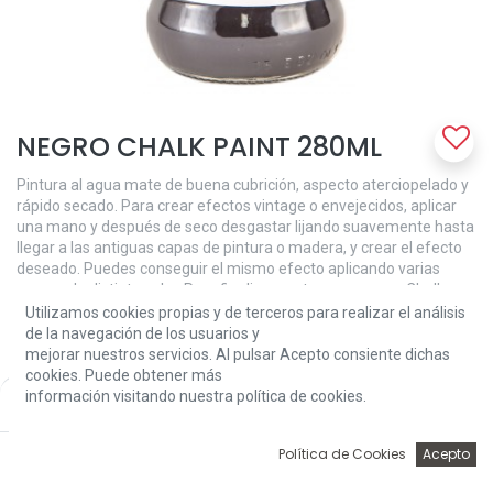
NEGRO CHALK PAINT 280ML
Pintura al agua mate de buena cubrición, aspecto aterciopelado y
rápido secado. Para crear efectos vintage o envejecidos, aplicar
una mano y después de seco desgastar lijando suavemente hasta
llegar a las antiguas capas de pintura o madera, y crear el efecto
deseado. Puedes conseguir el mismo efecto aplicando varias
manos de distinto color. Para ﬁnalizar proteger con cera Chalk
Paint.
Utilizamos cookies propias y de terceros para realizar el análisis
de la navegación de los usuarios y
7,62
€
mejorar nuestros servicios. Al pulsar Acepto consiente dichas
cookies. Puede obtener más
información visitando nuestra política de cookies.
Price:
Add to Cart
7,62
€
0
Política de Cookies
Acepto
Inicio
Búsqueda
Wishlist
Account