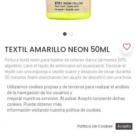
TEXTIL AMARILLO NEON 50ML
Pintura textil neón para tejidos de colores claros (al menos 50%
algodón). Lave el tejido de antemano sin suavizante. Decorar el
tejido con una esponja o cepillo suave y después de secar durante
30 minutos fijarlo planchando (en ajuste de algodón) con una hoja
de papel encerado entre la pieza de trabajo y la tabla de planchar.
Utilizamos cookies propias y de terceros para realizar el análisis
Lavable a 40 ° C y apta para secadora después de la fijación.
de la navegación de los usuarios y
mejorar nuestros servicios. Al pulsar Acepto consiente dichas
3,81
€
cookies. Puede obtener más
información visitando nuestra política de cookies.
Price:
Add to Cart
3,81
€
0
Política de Cookies
Acepto
Inicio
Búsqueda
Wishlist
Account