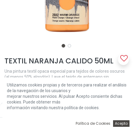
TEXTIL NARANJA CALIDO 50ML
Una pintura textil opaca especial para tejidos de colores oscuros
(al menos 50% algodón). Lave el tejido de antemano sin
suavizante. Decorar el tejido con una esponja o cepillo suave y
Utilizamos cookies propias y de terceros para realizar el análisis
después de secar durante 30 minutos fijarlo planchando (en
de la navegación de los usuarios y
ajuste de algodón) con una hoja de papel encerado entre la pieza
mejorar nuestros servicios. Al pulsar Acepto consiente dichas
de trabajo y la tabla de planchar. Lavable a 40 ° C y apta para
cookies. Puede obtener más
secadora después de la fijación.
información visitando nuestra política de cookies.
Price:
Add to Cart
3,81
€
3,81
€
0
Política de Cookies
Acepto
Inicio
Búsqueda
Wishlist
Account