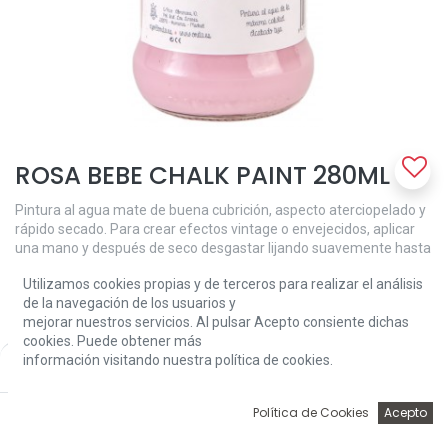
ROSA BEBE CHALK PAINT 280ML
Pintura al agua mate de buena cubrición, aspecto aterciopelado y
rápido secado. Para crear efectos vintage o envejecidos, aplicar
una mano y después de seco desgastar lijando suavemente hasta
llegar a las antiguas capas de pintura o madera, y crear el efecto
Utilizamos cookies propias y de terceros para realizar el análisis
deseado. Puedes conseguir el mismo efecto aplicando varias
de la navegación de los usuarios y
manos de distinto color. Para ﬁnalizar proteger con cera Chalk
mejorar nuestros servicios. Al pulsar Acepto consiente dichas
Paint.
cookies. Puede obtener más
7,62
€
información visitando nuestra política de cookies.
Price:
Add to Cart
7,62
€
0
Política de Cookies
Acepto
Inicio
Búsqueda
Wishlist
Account