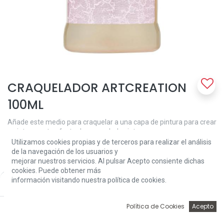
CRAQUELADOR ARTCREATION
100ML
Añade este medio para craquelar a una capa de pintura para crear
un interesante efecto de craquelado vintage.
Utilizamos cookies propias y de terceros para realizar el análisis
5,15
€
de la navegación de los usuarios y
mejorar nuestros servicios. Al pulsar Acepto consiente dichas
cookies. Puede obtener más
información visitando nuestra política de cookies.
Price:
Add to Cart
5,15
€
0
Política de Cookies
Acepto
Inicio
Búsqueda
Wishlist
Account
Add to Cart