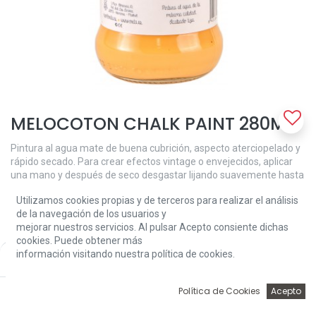
MELOCOTON CHALK PAINT 280ML
Pintura al agua mate de buena cubrición, aspecto aterciopelado y
rápido secado. Para crear efectos vintage o envejecidos, aplicar
una mano y después de seco desgastar lijando suavemente hasta
llegar a las antiguas capas de pintura o madera, y crear el efecto
Utilizamos cookies propias y de terceros para realizar el análisis
deseado. Puedes conseguir el mismo efecto aplicando varias
de la navegación de los usuarios y
manos de distinto color. Para ﬁnalizar proteger con cera Chalk
mejorar nuestros servicios. Al pulsar Acepto consiente dichas
Paint.
cookies. Puede obtener más
7,62
€
información visitando nuestra política de cookies.
Price:
Add to Cart
7,62
€
0
Política de Cookies
Acepto
Inicio
Búsqueda
Wishlist
Account