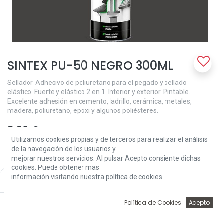
SINTEX PU-50 NEGRO 300ML
Sellador-Adhesivo de poliuretano para el pegado y sellado
elástico. Fuerte y elástico 2 en 1. Interior y exterior. Pintable.
Excelente adhesión en cemento, ladrillo, cerámica, metales,
madera, poliuretano, epoxi y algunos poliésteres.
8,20
€
Utilizamos cookies propias y de terceros para realizar el análisis
de la navegación de los usuarios y
mejorar nuestros servicios. Al pulsar Acepto consiente dichas
cookies. Puede obtener más
información visitando nuestra política de cookies.
Price:
Add to Cart
8,20
€
Add to Cart
0
Política de Cookies
Acepto
Inicio
Búsqueda
Wishlist
Account