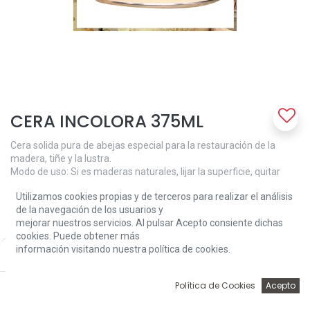
CERA INCOLORA 375ML
Cera solida pura de abejas especial para la restauración de la
madera, tiñe y la lustra.
Modo de uso: Si es maderas naturales, lijar la superficie, quitar
bien el polvo y aplicar una capa generosa, siempre en el sentido de
Utilizamos cookies propias y de terceros para realizar el análisis
las vetas.
de la navegación de los usuarios y
Una vez esté seca, pasar una paño de algodón y sacar brillo.
mejorar nuestros servicios. Al pulsar Acepto consiente dichas
Importante: Una vez aplicada la cera quedará libre de insectos y
cookies. Puede obtener más
carcoma.
información visitando nuestra política de cookies.
Price:
Add to Cart
11,02
€
11,02
€
0
Política de Cookies
Acepto
Inicio
Búsqueda
Wishlist
Account