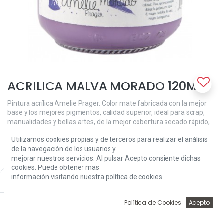
ACRILICA MALVA MORADO 120ML
Pintura acrílica Amelie Prager. Color mate fabricada con la mejor
base y los mejores pigmentos, calidad superior, ideal para scrap,
manualidades y bellas artes, de la mejor cobertura secado rápido,
cremosa, textura suave, gama de 41 colores miscibles entre sí,
Utilizamos cookies propias y de terceros para realizar el análisis
limpieza de los utensilios: agua y jabón.
de la navegación de los usuarios y
3,71
€
mejorar nuestros servicios. Al pulsar Acepto consiente dichas
cookies. Puede obtener más
información visitando nuestra política de cookies.
Price:
Add to Cart
3,71
€
0
Política de Cookies
Acepto
Inicio
Búsqueda
Wishlist
Account