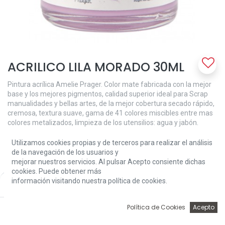
ACRILICO LILA MORADO 30ML
Pintura acrílica Amelie Prager. Color mate fabricada con la mejor
base y los mejores pigmentos, calidad superior ideal para Scrap
manualidades y bellas artes, de la mejor cobertura secado rápido,
cremosa, textura suave, gama de 41 colores miscibles entre mas
colores metalizados, limpieza de los utensilios: agua y jabón.
2,47
€
Utilizamos cookies propias y de terceros para realizar el análisis
de la navegación de los usuarios y
mejorar nuestros servicios. Al pulsar Acepto consiente dichas
cookies. Puede obtener más
información visitando nuestra política de cookies.
Price:
Add to Cart
2,47
€
0
Política de Cookies
Acepto
Add to Cart
Inicio
Búsqueda
Wishlist
Account