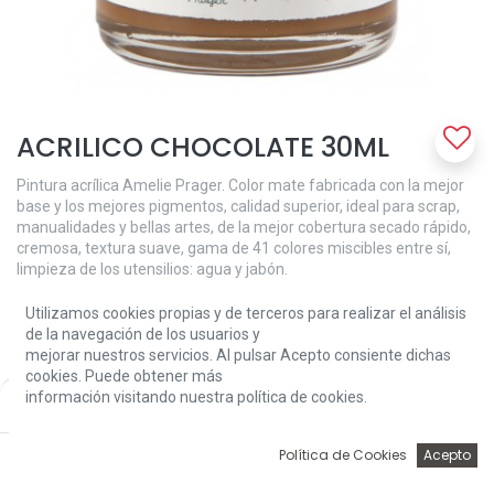
ACRILICO CHOCOLATE 30ML
Pintura acrílica Amelie Prager. Color mate fabricada con la mejor
base y los mejores pigmentos, calidad superior, ideal para scrap,
manualidades y bellas artes, de la mejor cobertura secado rápido,
cremosa, textura suave, gama de 41 colores miscibles entre sí,
limpieza de los utensilios: agua y jabón.
2,47
€
Utilizamos cookies propias y de terceros para realizar el análisis
de la navegación de los usuarios y
mejorar nuestros servicios. Al pulsar Acepto consiente dichas
cookies. Puede obtener más
información visitando nuestra política de cookies.
Price:
Add to Cart
2,47
€
0
Política de Cookies
Acepto
Add to Cart
Inicio
Búsqueda
Wishlist
Account