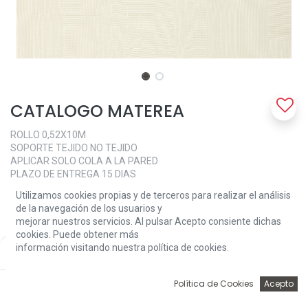
CATALOGO MATEREA
ROLLO 0,52X10M
SOPORTE TEJIDO NO TEJIDO
APLICAR SOLO COLA A LA PARED
PLAZO DE ENTREGA 15 DIAS
Utilizamos cookies propias y de terceros para realizar el análisis
111,03
€
de la navegación de los usuarios y
mejorar nuestros servicios. Al pulsar Acepto consiente dichas
cookies. Puede obtener más
MATEREA
información visitando nuestra política de cookies.
Price:
Add to Cart
111,03
€
64501
0
Política de Cookies
Acepto
64502
Inicio
Búsqueda
Wishlist
Account
64503