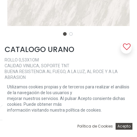
CATALOGO URANO
ROLLO 0,53X1OM
CALIDAD VINILICA, SOPORTE TNT
BUENA RESISTENCIA AL FUEGO, A LA LUZ, AL ROCE Y A LA
ABRASION
SUPERLAVABLE
Utilizamos cookies propias y de terceros para realizar el análisis
APLICAR SOLO COLA A LA PARED
de la navegación de los usuarios y
mejorar nuestros servicios. Al pulsar Acepto consiente dichas
77,95
€
cookies. Puede obtener más
información visitando nuestra política de cookies.
Price:
Add to Cart
77,95
€
URANO
0
Política de Cookies
Acepto
0966300
Inicio
Búsqueda
Wishlist
Account