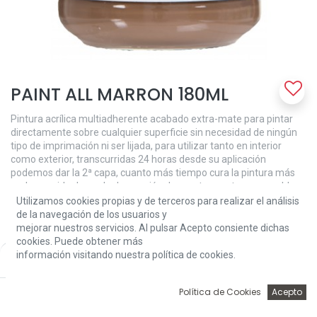
PAINT ALL MARRON 180ML
Pintura acrílica multiadherente acabado extra-mate para pintar
directamente sobre cualquier superficie sin necesidad de ningún
tipo de imprimación ni ser lijada, para utilizar tanto en interior
como exterior, transcurridas 24 horas desde su aplicación
podemos dar la 2ª capa, cuanto más tiempo cura la pintura más
endurece, ideal para la decoración de puertas ventanas, muebles
ya que ofrece una mayor resistencia a los golpes y arañazos.
Utilizamos cookies propias y de terceros para realizar el análisis
de la navegación de los usuarios y
MODO DE EMPLEO: Agitar hasta perfecta homogeneización.
mejorar nuestros servicios. Al pulsar Acepto consiente dichas
cookies. Puede obtener más
8,39
€
información visitando nuestra política de cookies.
Price:
Add to Cart
8,39
€
0
Política de Cookies
Acepto
Inicio
Búsqueda
Wishlist
Account