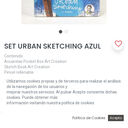
SET URBAN SKETCHING AZUL
Contenido:
Acuarelas Pocket Box Art Creation
Sketch Book Art Creation
Pincel rellenable
Rotulador calibrado Pigma Micron
Utilizamos cookies propias y de terceros para realizar el análisis
Cuaderno cómo hacer Urban Sketching
de la navegación de los usuarios y
mejorar nuestros servicios. Al pulsar Acepto consiente dichas
37,00
€
cookies. Puede obtener más
información visitando nuestra política de cookies.
Price:
Add to Cart
37,00
€
0
Política de Cookies
Acepto
Inicio
Búsqueda
Wishlist
Account