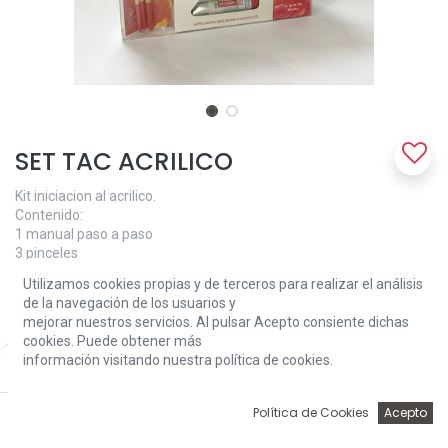
SET TAC ACRILICO
Kit iniciacion al acrilico.
Contenido:
1 manual paso a paso
3 pinceles
12x12ml de acrilico en tubo
Utilizamos cookies propias y de terceros para realizar el análisis
1 block de hojas
de la navegación de los usuarios y
mejorar nuestros servicios. Al pulsar Acepto consiente dichas
32,00
€
cookies. Puede obtener más
información visitando nuestra política de cookies.
Price:
Add to Cart
32,00
€
0
Política de Cookies
Acepto
Inicio
Búsqueda
Wishlist
Account