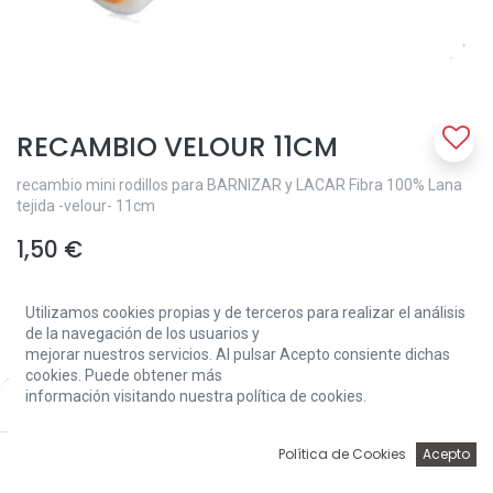
RECAMBIO VELOUR 11CM
recambio mini rodillos para BARNIZAR y LACAR Fibra 100% Lana
tejida -velour- 11cm
1,50
€
Utilizamos cookies propias y de terceros para realizar el análisis
de la navegación de los usuarios y
mejorar nuestros servicios. Al pulsar Acepto consiente dichas
cookies. Puede obtener más
información visitando nuestra política de cookies.
Price:
Add to Cart
Add to Cart
1,50
€
0
Política de Cookies
Acepto
Inicio
Búsqueda
Wishlist
Account
Solo 30 Unidades disponibles.