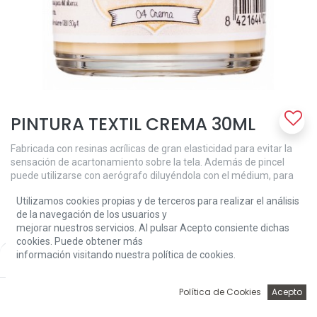
PINTURA TEXTIL CREMA 30ML
Fabricada con resinas acrílicas de gran elasticidad para evitar la
sensación de acartonamiento sobre la tela. Además de pincel
puede utilizarse con aerógrafo diluyéndola con el médium, para
evitar perdida adherente y poder cubriente. Antes de decorar
Utilizamos cookies propias y de terceros para realizar el análisis
conviene lavar la tela para eliminar el apresto. Una vez decorado el
de la navegación de los usuarios y
dibujo es conveniente dejar secar durante 48-72 horas para que
mejorar nuestros servicios. Al pulsar Acepto consiente dichas
quede la pintura totalmente seca y poder lavar la prenda. La
cookies. Puede obtener más
pintura para tela Amelie es altamente resistente al lavado a mano
información visitando nuestra política de cookies.
Price:
o máquina.
Add to Cart
3,24
€
3,24
€
0
Política de Cookies
Acepto
Inicio
Búsqueda
Wishlist
Account