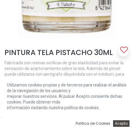
PINTURA TELA PISTACHO 30ML
Fabricada con resinas acrílicas de gran elasticidad para evitar la
sensación de acartonamiento sobre la tela. Además de pincel
puede utilizarse con aerógrafo diluyéndola con el médium, para
evitar perdida adherente y poder cubriente. Antes de decorar
Utilizamos cookies propias y de terceros para realizar el análisis
conviene lavar la tela para eliminar el apresto. Una vez decorado el
de la navegación de los usuarios y
dibujo es conveniente dejar secar durante 48-72 horas para que
mejorar nuestros servicios. Al pulsar Acepto consiente dichas
quede la pintura totalmente seca y poder lavar la prenda. La
cookies. Puede obtener más
pintura para tela Amelie es altamente resistente al lavado a mano
información visitando nuestra política de cookies.
Price:
o máquina.
Add to Cart
3,24
€
3,24
€
0
Política de Cookies
Acepto
Inicio
Búsqueda
Wishlist
Account