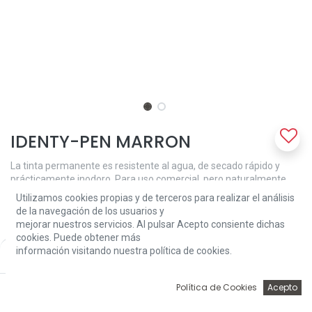
IDENTY-PEN MARRON
La tinta permanente es resistente al agua, de secado rápido y
prácticamente inodoro. Para uso comercial, pero naturalmente
también ideal para todo tipo de aplicaciones creativas.
Utilizamos cookies propias y de terceros para realizar el análisis
de la navegación de los usuarios y
2,60
€
mejorar nuestros servicios. Al pulsar Acepto consiente dichas
cookies. Puede obtener más
información visitando nuestra política de cookies.
Price:
Add to Cart
2,60
€
0
Política de Cookies
Acepto
Inicio
Búsqueda
Wishlist
Account