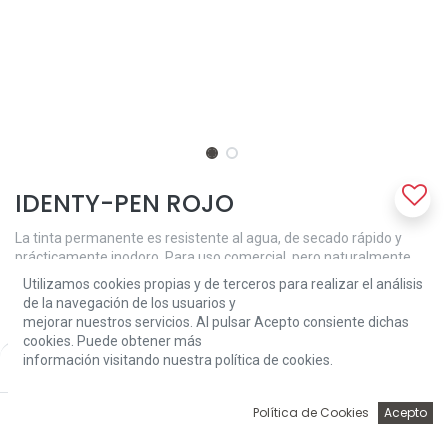
IDENTY-PEN ROJO
La tinta permanente es resistente al agua, de secado rápido y
prácticamente inodoro. Para uso comercial, pero naturalmente
también ideal para todo tipo de aplicaciones creativas.
Utilizamos cookies propias y de terceros para realizar el análisis
de la navegación de los usuarios y
2,60
€
mejorar nuestros servicios. Al pulsar Acepto consiente dichas
cookies. Puede obtener más
información visitando nuestra política de cookies.
Price:
Add to Cart
2,60
€
0
Política de Cookies
Acepto
Inicio
Búsqueda
Wishlist
Account