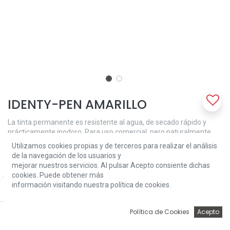
IDENTY-PEN AMARILLO
La tinta permanente es resistente al agua, de secado rápido y
prácticamente inodoro. Para uso comercial, pero naturalmente
también ideal para todo tipo de aplicaciones creativas.
Utilizamos cookies propias y de terceros para realizar el análisis
de la navegación de los usuarios y
2,60
€
mejorar nuestros servicios. Al pulsar Acepto consiente dichas
cookies. Puede obtener más
información visitando nuestra política de cookies.
Price:
Add to Cart
2,60
€
0
Política de Cookies
Acepto
Inicio
Búsqueda
Wishlist
Account