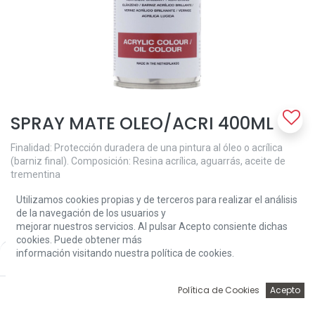
SPRAY MATE OLEO/ACRI 400ML
Finalidad: Protección duradera de una pintura al óleo o acrílica
(barniz final). Composición: Resina acrílica, aguarrás, aceite de
trementina
• Aplicar cuando la película de pintura se haya secado por
Utilizamos cookies propias y de terceros para realizar el análisis
completo (con un espesor de capa normal para el color al óleo
de la navegación de los usuarios y
después de aproximadamente 1 año, para pintura acrílica
mejorar nuestros servicios. Al pulsar Acepto consiente dichas
después de 4 a 5 días)
cookies. Puede obtener más
• Seca en unas pocas horas
información visitando nuestra política de cookies.
Price:
• No amarillo
Add to Cart
12,40
€
• Mezclar con barniz acrílico mate 115 reduce el grado de brillo
• Las capas de barniz secas se pueden quitar con aguarrás o
0
Política de Cookies
Acepto
trementina
Inicio
Búsqueda
Wishlist
Account
• Se puede diluir con aguarrás o trementina, cepillos limpios con