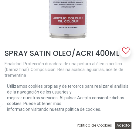
SPRAY SATIN OLEO/ACRI 400ML
Finalidad: Protección duradera de una pintura al óleo o acrílica
(barniz final). Composición: Resina acrílica, aguarrás, aceite de
trementina
• Aplicar cuando la película de pintura se haya secado por
Utilizamos cookies propias y de terceros para realizar el análisis
completo (con un espesor de capa normal para el color al óleo
de la navegación de los usuarios y
después de aproximadamente 1 año, para pintura acrílica
mejorar nuestros servicios. Al pulsar Acepto consiente dichas
después de 4 a 5 días)
cookies. Puede obtener más
• Seca en unas pocas horas
información visitando nuestra política de cookies.
Price:
• No amarillo
Add to Cart
12,40
€
• Mezclar con barniz acrílico mate 115 reduce el grado de brillo
• Las capas de barniz secas se pueden quitar con aguarrás o
0
Política de Cookies
Acepto
trementina
Inicio
Búsqueda
Wishlist
Account
• Se puede diluir con aguarrás o trementina, cepillos limpios con