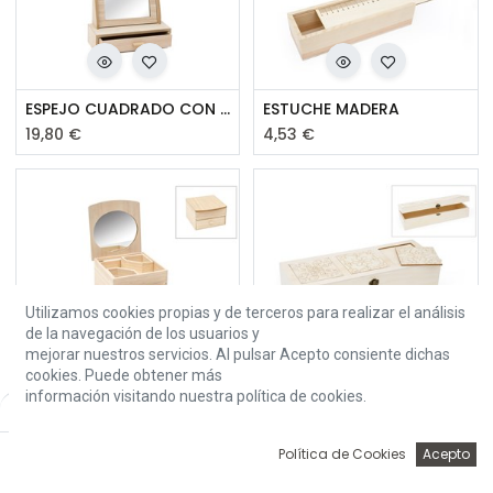
ESPEJO CUADRADO CON CAJON
ESTUCHE MADERA
19,80
€
4,53
€
Utilizamos cookies propias y de terceros para realizar el análisis
de la navegación de los usuarios y
mejorar nuestros servicios. Al pulsar Acepto consiente dichas
JOYERO CON ESPEJO
CAJA CON MANDALAS
cookies. Puede obtener más
22,20
€
11,23
€
información visitando nuestra política de cookies.
Default
0
Política de Cookies
Acepto
Inicio
Búsqueda
Wishlist
Account